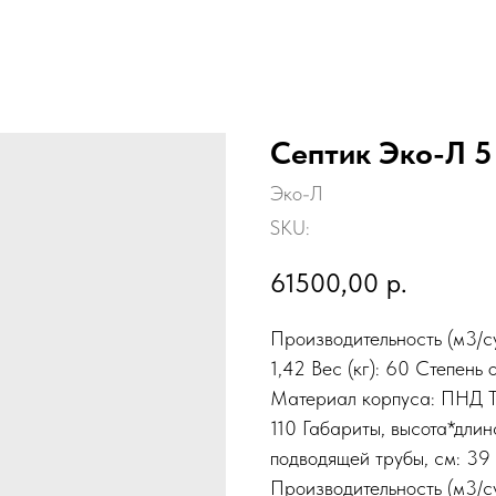
Септик Эко-Л 5
Эко-Л
SKU:
61500,00
р.
Производительность (м3/су
1,42 Вес (кг): 60 Степень
Материал корпуса: ПНД Ти
110 Габариты, высота*дли
подводящей трубы, см: 39
Производительность (м3/су