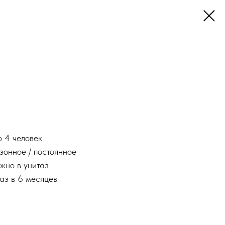
...до 4 человек
..сезонное / постоянное
..можно в унитаз
1 раз в 6 месяцев