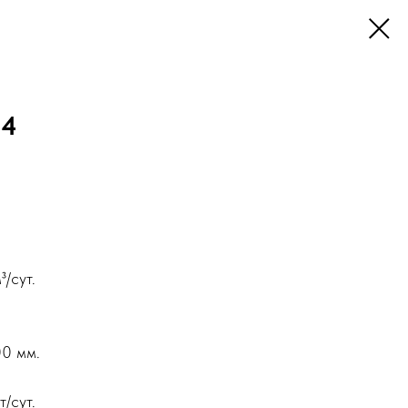
 4
/сут.
00 мм.
/сут.