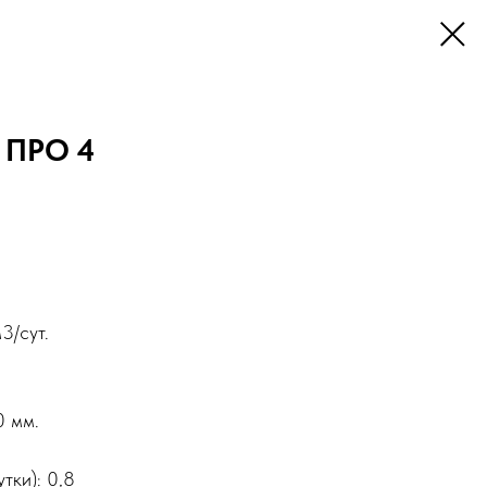
 ПРО 4
3/сут.
0 мм.
тки): 0,8