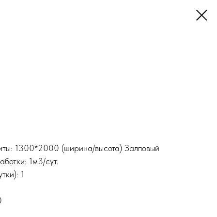
риты: 1300*2000 (ширина/высота) Залповый
ботки: 1м3/сут.
тки): 1
0