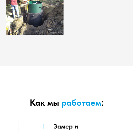
Как мы
работаем
:
1 —
Замер и
предварительный расчет
стоимости
Инженер на выезде по чек-листу