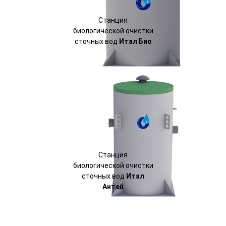
Станция
биологической очистки
сточных вод
Итал Био
Станция
биологической очистки
сточных вод
Итал
Антей