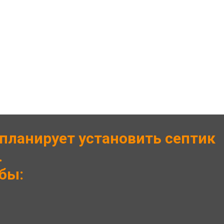
 планирует установить септик
.
обы: