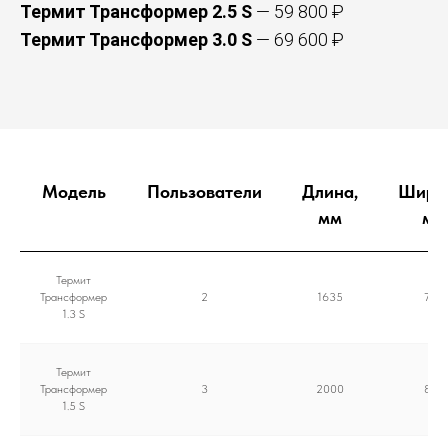
Термит Трансформер 2.5 S
— 59 800 ₽
Термит Трансформер 3.0 S
— 69 600 ₽
Модель
Пользователи
Длина,
Шири
мм
мм
Термит
Трансформер
2
1635
785
1.3 S
Термит
Трансформер
3
2000
800
1.5 S