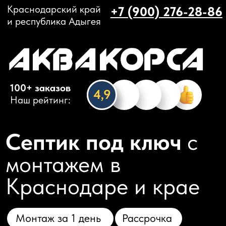
Краснодарский край
+7 (900) 276-28-86
и республика Адыгея
100+ заказов
4,9
Наш рейтинг:
Септик под ключ
с
монтажем в
Краснодаре и крае
Монтаж за 1 день
Рассрочка
Двойная гарантия
Чистота на участке
Узнайте
цены
7 августа
сегодняшнего дня