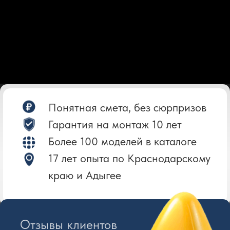
Отзывы клиентов
Утром приехали - вечером уже
пользовались
Подсказали как лучше, а не
как дороже
Монтаж занял менее
8 часов
Понятная смета, без сюрпризов
Не знаете какой септик выбрать?
Гарантия на монтаж
Более 100 моделей в каталоге
Подберем оборудование именно под
17 лет опыта по Краснодарскому
ваш участок
краю и Адыгее